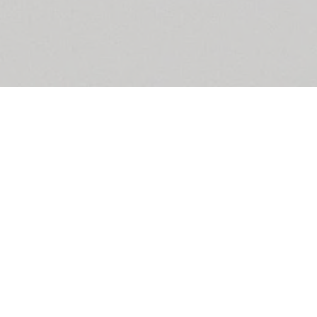
Cosa significa open banking?
Perché scegliere l’open banking
per la mia azienda?